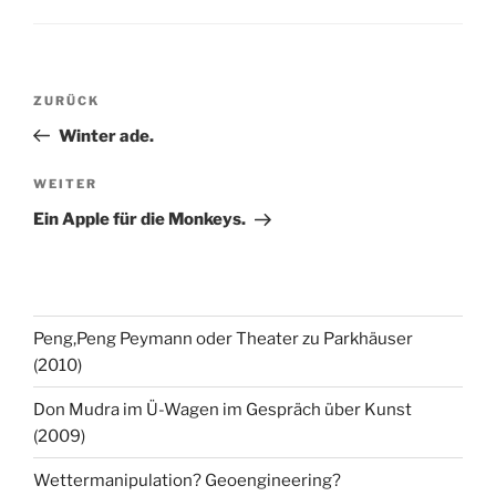
Beitragsnavigation
Vorheriger
ZURÜCK
Beitrag
Winter ade.
Nächster
WEITER
Beitrag
Ein Apple für die Monkeys.
Peng,Peng Peymann oder Theater zu Parkhäuser
(2010)
Don Mudra im Ü-Wagen im Gespräch über Kunst
(2009)
Wettermanipulation? Geoengineering?