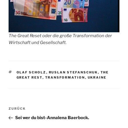
The Great Reset oder die große Transformation der
Wirtschaft und Gesellschaft.
SCHLAGWÖRTER
OLAF SCHOLZ
,
RUSLAN STEFANSCHUK
,
THE
GREAT REST
,
TRANSFORMATION
,
UKRAINE
Beitragsnavigation
Vorheriger
ZURÜCK
Beitrag
Sei wer du bist-Annalena Baerbock.