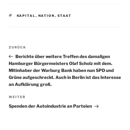
SCHLAGWÖRTER
KAPITAL
,
NATION
,
STAAT
Beitragsnavigation
Vorheriger
ZURÜCK
Beitrag
Berichte über weitere Treffen des damaligen
Hamburger Bürgermeisters Olaf Scholz mit dem.
Mitinhaber der Warburg Bank haben nun SPD und
Grüne aufgeschreckt. Auch in Berlin ist das Interesse
an Aufklärung groß.
Nächster
WEITER
Beitrag
Spenden der Autoindustrie an Parteien