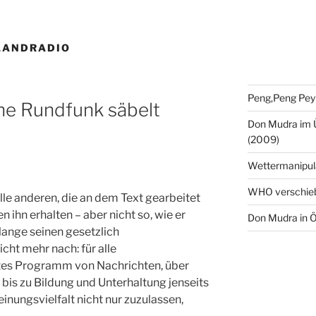
LANDRADIO
Peng,Peng Pey
che Rundfunk säbelt
Don Mudra im 
(2009)
Wettermanipul
WHO verschie
lle anderen, die an dem Text gearbeitet
n ihn erhalten – aber nicht so, wie er
Don Mudra in Ö
lange seinen gesetzlich
ht mehr nach: für alle
tes Programm von Nachrichten, über
 bis zu Bildung und Unterhaltung jenseits
nungsvielfalt nicht nur zuzulassen,