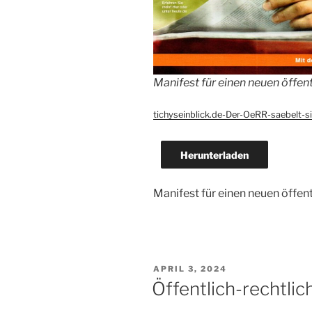
Manifest für einen neuen öffen
tichyseinblick.de-Der-OeRR-saebelt-s
Herunterladen
Manifest für einen neuen öffen
VERÖFFENTLICHT
APRIL 3, 2024
AM
Öffentlich-rechtli