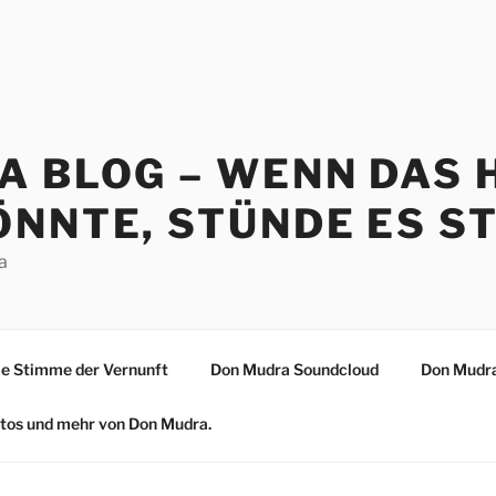
A BLOG – WENN DAS 
NNTE, STÜNDE ES ST
a
 Stimme der Vernunft
Don Mudra Soundcloud
Don Mudra
Fotos und mehr von Don Mudra.