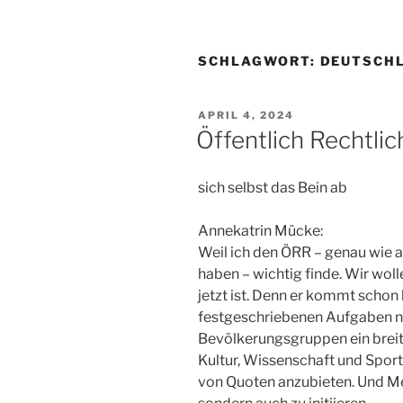
SCHLAGWORT:
DEUTSCH
VERÖFFENTLICHT
APRIL 4, 2024
AM
Öffentlich Rechtli
sich selbst das Bein ab
Annekatrin Mücke:
Weil ich den ÖRR – genau wie a
haben – wichtig finde. Wir wolle
jetzt ist. Denn er kommt schon 
festgeschriebenen Aufgaben nic
Bevölkerungsgruppen ein brei
Kultur, Wissenschaft und Sport
von Quoten anzubieten. Und Mei