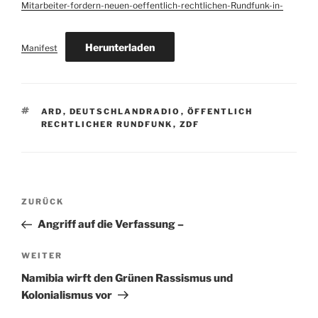
Mitarbeiter-fordern-neuen-oeffentlich-rechtlichen-Rundfunk-in-
Herunterladen
Manifest
SCHLAGWÖRTER
ARD
,
DEUTSCHLANDRADIO
,
ÖFFENTLICH
RECHTLICHER RUNDFUNK
,
ZDF
Beitragsnavigation
Vorheriger
ZURÜCK
Beitrag
Angriff auf die Verfassung –
Nächster
WEITER
Beitrag
Namibia wirft den Grünen Rassismus und
Kolonialismus vor