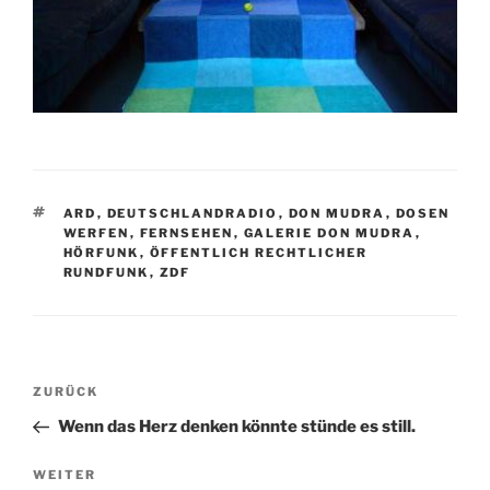
SCHLAGWÖRTER
ARD
,
DEUTSCHLANDRADIO
,
DON MUDRA
,
DOSEN
WERFEN
,
FERNSEHEN
,
GALERIE DON MUDRA
,
HÖRFUNK
,
ÖFFENTLICH RECHTLICHER
RUNDFUNK
,
ZDF
Beitragsnavigation
Vorheriger
ZURÜCK
Beitrag
Wenn das Herz denken könnte stünde es still.
Nächster
WEITER