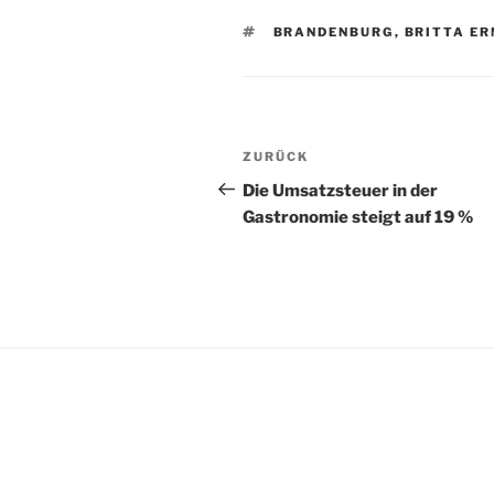
SCHLAGWÖRTER
BRANDENBURG
,
BRITTA ER
Beitragsnavigation
Vorheriger
ZURÜCK
Beitrag
Die Umsatzsteuer in der
Gastronomie steigt auf 19 %