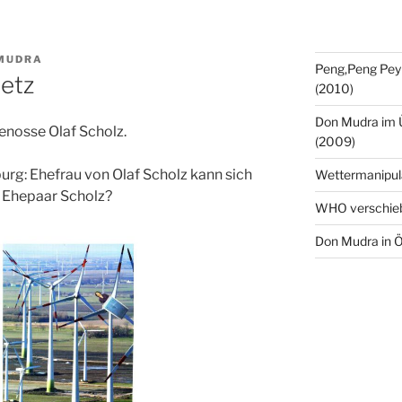
MUDRA
Peng,Peng Pey
etz
(2010)
Don Mudra im 
nosse Olaf Scholz.
(2009)
rg: Ehefrau von Olaf Scholz kann sich
Wettermanipul
m Ehepaar Scholz?
WHO verschie
Don Mudra in Ö