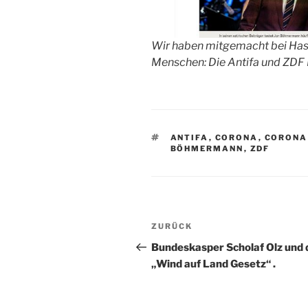
Wir haben mitgemacht bei Has
Menschen: Die Antifa und ZDF
SCHLAGWÖRTER
ANTIFA
,
CORONA
,
CORONA
BÖHMERMANN
,
ZDF
Beitragsnavigation
Vorheriger
ZURÜCK
Beitrag
Bundeskasper Scholaf Olz und 
„Wind auf Land Gesetz“ .