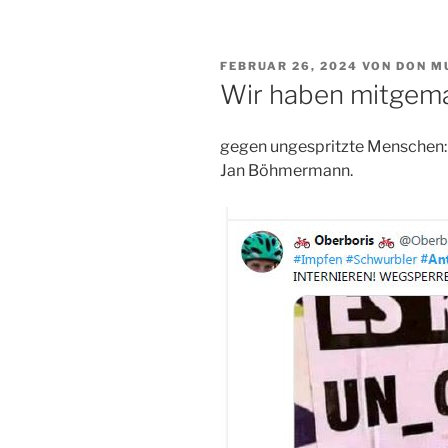
VERÖFFENTLICHT
FEBRUAR 26, 2024
VON
DON M
AM
Wir haben mitgema
gegen ungespritzte Menschen:
Jan Böhmermann.