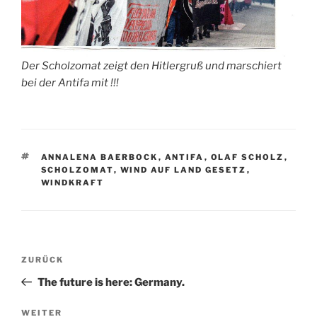
Der Scholzomat zeigt den Hitlergruß und marschiert
bei der Antifa mit !!!
SCHLAGWÖRTER
ANNALENA BAERBOCK
,
ANTIFA
,
OLAF SCHOLZ
,
SCHOLZOMAT
,
WIND AUF LAND GESETZ
,
WINDKRAFT
Beitragsnavigation
Vorheriger
ZURÜCK
Beitrag
The future is here: Germany.
Nächster
WEITER